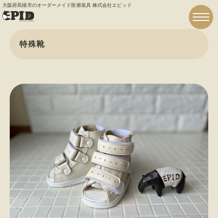
大阪府高槻市のオーダーメイド医療装具 株式会社エピッド
togg
navi
特殊靴