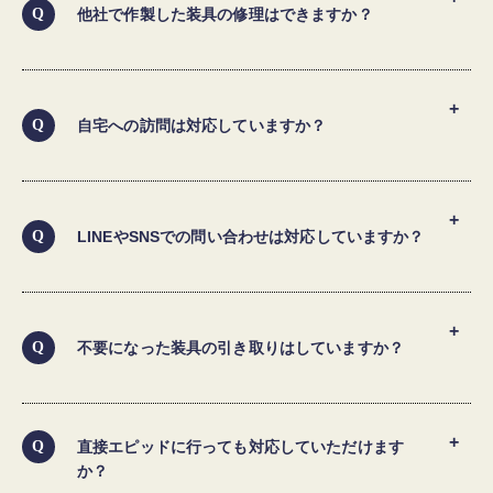
「エピッドで装具をつくるには」のページに記載の訪問
他社で作製した装具の修理はできますか？
施設以外でも、弊社での装具作製の了承が得られれば作
製できます。訪問診療・訪問リハにも帯同いたします。
事前に各施設様へご確認ください。
対応しております。
詳しくはこちら▶︎
エピッドで装具をつくるには
まずは修理内容の確認が必要となりますので、ご連絡く
自宅への訪問は対応していますか？
ださい。また、弊社にて取り扱っている材料での修理と
なりますので、お使いの物とは色や材質が異なることが
ございます。
基本的に、装具を作製した施設様でのご対応をさせてい
ただきます。
LINEやSNSでの問い合わせは対応していますか？
訪問対応させていただくケースもございますが、別途出
張料がかかる場合もございますのでご了承ください。詳
しくは担当までお問い合わせいただきますようお願いい
申し訳ございませんが、対応しておりません。
たします。
お手数ですが、お問い合わせの際は弊社ホームページの
不要になった装具の引き取りはしていますか？
お問い合わせフォーム、またはお電話にてお願いいたし
ます。
装具の引き取り・廃棄やリサイクル等は行っておりませ
お問い合わせフォーム
ん。
直接エピッドに行っても対応していただけます
か？
廃棄される場合は各自治体の指示に従ってご自身で廃棄